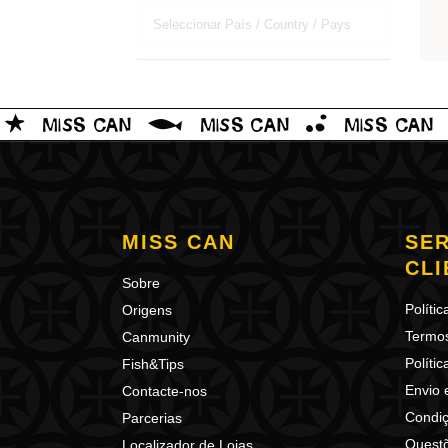
MISS CAN
SER
CLI
Sobre
Políti
Origens
Termo
Canmunity
Políti
Fish&Tips
Envio 
Contacte-nos
Condiç
Parcerias
Quest
Localizador de Lojas