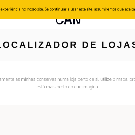
periência no nosso site. Se continuar a usar este site, assumiremos que aceita 
SH&TIPS
CONTACTO
LOCALIZADOR DE LOJA
amente as minhas conservas numa loja perto de si, utilize o mapa, p
está mais perto do que imagina.