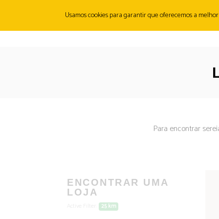
Usamos cookies para garantir que oferecemos a melhor ex
SOBRE
ORIGENS
PRODUTOS
CANMUNITY
FI
Para encontrar serei
ENCONTRAR UMA
LOJA
Active Filter:
25 km