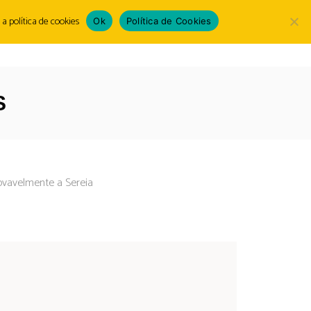
a política de cookies
Ok
Política de Cookies
Escolha
LOGIN
um
idioma
S
rovavelmente a Sereia