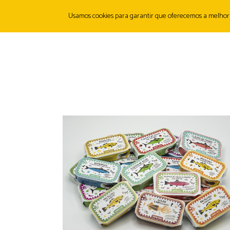
Usamos cookies para garantir que oferecemos a melhor ex
SOBRE
ORIGENS
PRODUTOS
CANMUNITY
FI