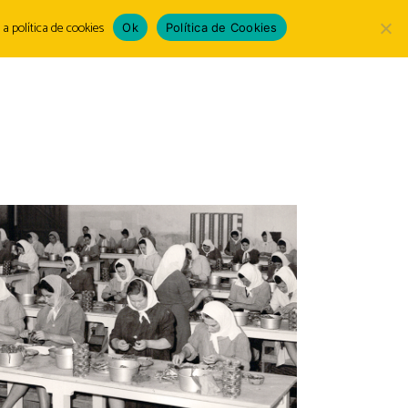
a política de cookies
Ok
Política de Cookies
Escolha
LOGIN
um
idioma