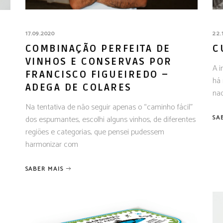
17.09.2020
22.
COMBINAÇÃO PERFEITA DE
C
VINHOS E CONSERVAS POR
A i
FRANCISCO FIGUEIREDO –
há 
ADEGA DE COLARES
nac
Na tentativa de não seguir apenas o “caminho fácil”
SA
dos espumantes, escolhi alguns vinhos, de diferentes
regiões e categorias, que pensei pudessem
harmonizar com
SABER MAIS