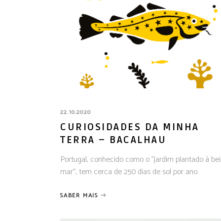
22.10.2020
CURIOSIDADES DA MINHA
TERRA – BACALHAU
Portugal, conhecido como o "jardim plantado à bei
mar", tem cerca de 250 dias de sol por ano.
SABER MAIS