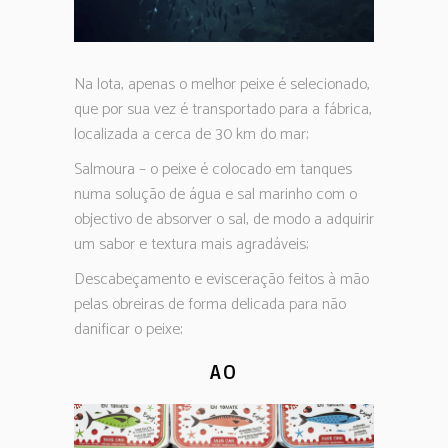
Na lota, apenas o melhor peixe é selecionado,
que por sua vez é transportado para a fábrica,
localizada a cerca de 30 km do mar;
Salmoura – o peixe é colocado em tanques
numa solução de água e sal marinho com o
objectivo de absorver o sal, de modo a adquirir
um sabor e textura mais agradáveis;
Descabeçamento e evisceração feitos à mão
pelas obreiras de forma delicada para não
danificar o peixe;
AO