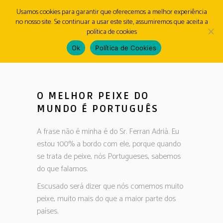
Usamos cookies para garantir que oferecemos a melhor experiência
no nosso site. Se continuar a usar este site, assumiremos que aceita a
MENU
política de cookies
Ok
Política de Cookies
O MELHOR PEIXE DO
MUNDO É PORTUGUÊS
A frase não é minha é do Sr. Ferran Adrià. Eu
estou 100% a bordo com ele, porque quando
se trata de peixe, nós Portugueses, sabemos
do que falamos.
Escusado será dizer que nós comemos muito
peixe, muito mais do que a maior parte dos
países.