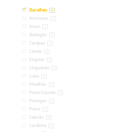
Bacalhau
6
Anchovas
0
Atum
0
Berbigão
0
Carapau
0
Cavala
0
Enguias
0
Lingueirão
0
Lulas
0
Mexilhão
0
Peixe Espada
0
Petingas
0
Polvo
0
Salmão
0
Sardinha
0