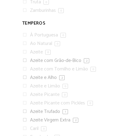
Truta
0
Zamburinhas
0
TEMPEROS
À Portuguesa
0
Ao Natural
0
Azeite
0
Azeite com Grão-de-Bico
2
Azeite com Tomilho e Limão
0
Azeite e Alho
2
Azeite e Limão
0
Azeite Picante
0
Azeite Picante com Pickles
0
Azeite Trufado
1
Azeite Virgem Extra
2
Caril
0