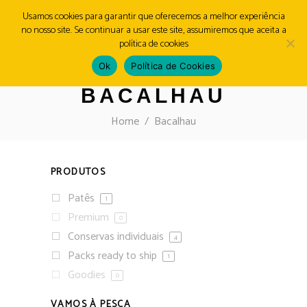
Usamos cookies para garantir que oferecemos a melhor experiência
no nosso site. Se continuar a usar este site, assumiremos que aceita a
MENU
política de cookies
Ok
Política de Cookies
BACALHAU
Home
/
Bacalhau
PRODUTOS
Patês
1
Premium
0
Conservas individuais
4
Packs ready to ship
1
Goodies
0
VAMOS À PESCA