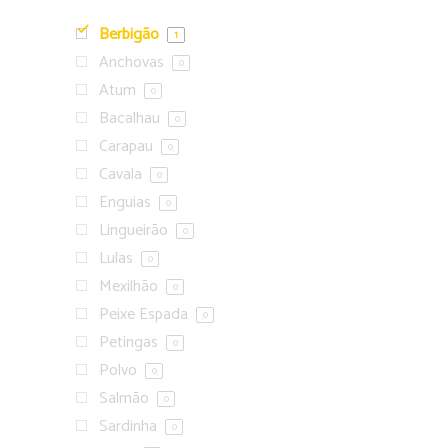
Berbigão
1
Anchovas
0
Atum
0
Bacalhau
0
Carapau
0
Cavala
0
Enguias
0
Lingueirão
0
Lulas
0
Mexilhão
0
Peixe Espada
0
Petingas
0
Polvo
0
Salmão
0
Sardinha
0