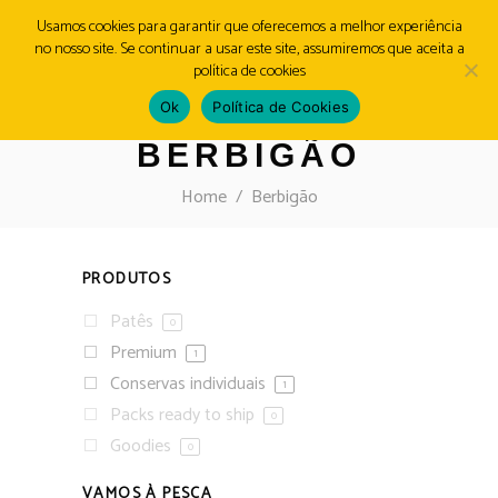
Usamos cookies para garantir que oferecemos a melhor experiência
no nosso site. Se continuar a usar este site, assumiremos que aceita a
MENU
política de cookies
Ok
Política de Cookies
BERBIGÃO
Home
/
Berbigão
PRODUTOS
Patês
0
Premium
1
Conservas individuais
1
Packs ready to ship
0
Goodies
0
VAMOS À PESCA