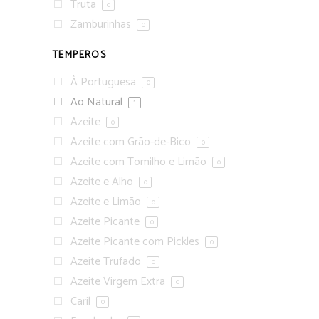
Truta
0
Zamburinhas
0
TEMPEROS
À Portuguesa
0
Ao Natural
1
Azeite
0
Azeite com Grão-de-Bico
0
Azeite com Tomilho e Limão
0
Azeite e Alho
0
Azeite e Limão
0
Azeite Picante
0
Azeite Picante com Pickles
0
Azeite Trufado
0
Azeite Virgem Extra
0
Caril
0