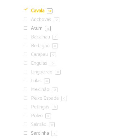
Cavala
12
Anchovas
0
Atum
4
Bacalhau
0
Berbigão
0
Carapau
0
Enguias
0
Lingueirão
0
Lulas
0
Mexilhão
0
Peixe Espada
0
Petingas
0
Polvo
0
Salmão
0
Sardinha
4