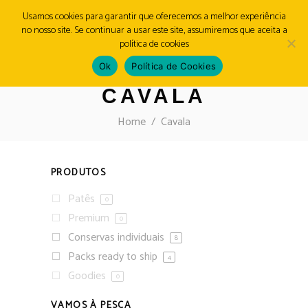
Usamos cookies para garantir que oferecemos a melhor experiência
no nosso site. Se continuar a usar este site, assumiremos que aceita a
MENU
política de cookies
Ok
Política de Cookies
CAVALA
Home
/
Cavala
PRODUTOS
Patês
0
Premium
0
Conservas individuais
8
Packs ready to ship
4
Goodies
0
VAMOS À PESCA