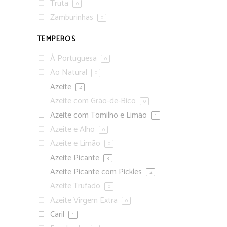
Truta
0
Zamburinhas
0
TEMPEROS
À Portuguesa
0
Ao Natural
0
Azeite
2
Azeite com Grão-de-Bico
0
Azeite com Tomilho e Limão
1
Azeite e Alho
0
Azeite e Limão
0
Azeite Picante
3
Azeite Picante com Pickles
2
Azeite Trufado
0
Azeite Virgem Extra
0
Caril
1