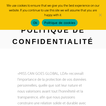
We use cookies to ensure that we give you the best experience on our
website. If you continue to use this site we will assume that you are
MENU
happy with it.
Ok
Politique de cookies
POLITIQUE DE
CONFIDENTIALITÉ
«MISS CAN GOES GLOBAL, LDA» reconnaît
l’importance de la protection de vos données
personnelles, quelle que soit leur nature et
nous valorisons avant tout l’honnêteté et la
transparence, afin que nous puissions
construire une relation solide et durable avec