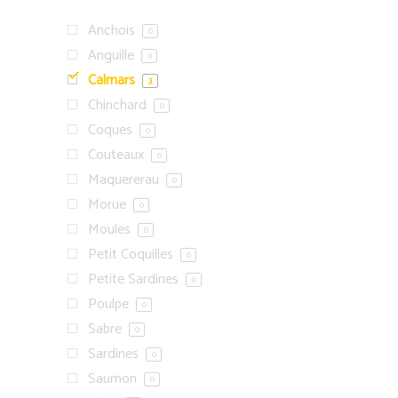
Anchois
0
Anguille
0
Calmars
3
Chinchard
0
Coques
0
Couteaux
0
Maquererau
0
Morue
0
Moules
0
Petit Coquilles
0
Petite Sardines
0
Poulpe
0
Sabre
0
Sardines
0
Saumon
0