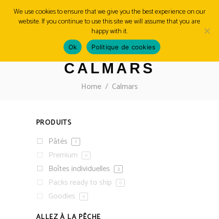
We use cookies to ensure that we give you the best experience on our
website. If you continue to use this site we will assume that you are
MENU
happy with it.
Ok
Politique de cookies
CALMARS
Home
/
Calmars
PRODUITS
Pâtés
1
Premium
0
Boîtes individuelles
2
Packs ready to ship
0
Goodies
0
ALLEZ À LA PÊCHE