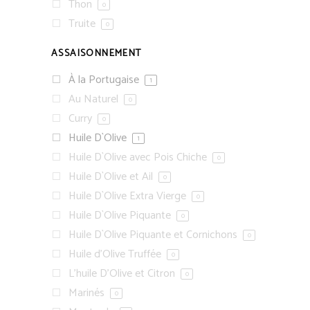
Thon
0
Truite
0
ASSAISONNEMENT
À la Portugaise
1
Au Naturel
0
Curry
0
Huile D`Olive
1
Huile D`Olive avec Pois Chiche
0
Huile D`Olive et Ail
0
Huile D`Olive Extra Vierge
0
Huile D`Olive Piquante
0
Huile D`Olive Piquante et Cornichons
0
Huile d'Olive Truffée
0
L'huile D'Olive et Citron
0
Marinés
0