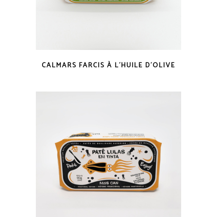
COUP D'OEIL
CALMARS FARCIS À L´HUILE D´OLIVE