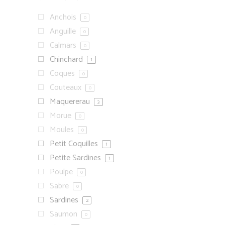
Anchois
0
Anguille
0
Calmars
0
Chinchard
1
Coques
0
Couteaux
0
Maquererau
3
Morue
0
Moules
0
Petit Coquilles
1
Petite Sardines
1
Poulpe
0
Sabre
0
Sardines
2
Saumon
0