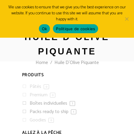
We use cookies to ensure that we give you the best experience on our
website. If you continue to use this site we will assume that you are
MENU
happy with it.
Ok
Politique de cookies
HUILE D`OLIVE
PIQUANTE
Home
/
Huile D`Olive Piquante
PRODUITS
Pâtés
0
Premium
0
Boîtes individuelles
7
Packs ready to ship
1
Goodies
0
ALLEZ À LA PÊCHE