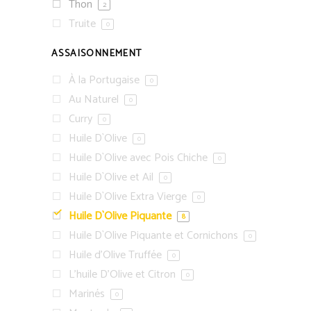
Thon
2
Truite
0
ASSAISONNEMENT
À la Portugaise
0
Au Naturel
0
Curry
0
Huile D`Olive
0
Huile D`Olive avec Pois Chiche
0
Huile D`Olive et Ail
0
Huile D`Olive Extra Vierge
0
Huile D`Olive Piquante
8
Huile D`Olive Piquante et Cornichons
0
Huile d'Olive Truffée
0
L'huile D'Olive et Citron
0
Marinés
0