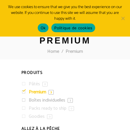
We use cookies to ensure that we give you the best experience on our
website. If you continue to use this site we will assume that you are
MENU
happy with it.
Ok
Politique de cookies
PREMIUM
Home
/
Premium
PRODUITS
Pâtés
0
Premium
3
Boîtes individuelles
3
Packs ready to ship
0
Goodies
0
ALLEZ À LA PÊCHE