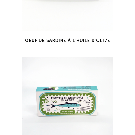
COUP D'OEIL
OEUF DE SARDINE À L´HUILE D´OLIVE