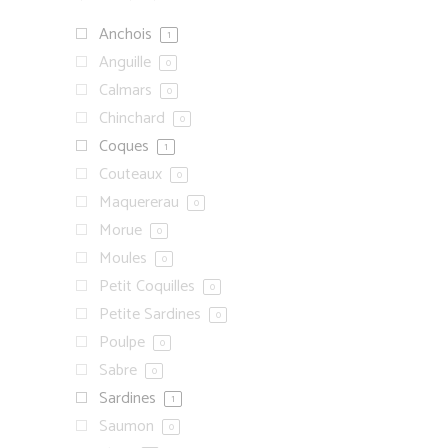
Anchois
1
Anguille
0
Calmars
0
Chinchard
0
Coques
1
Couteaux
0
Maquererau
0
Morue
0
Moules
0
Petit Coquilles
0
Petite Sardines
0
Poulpe
0
Sabre
0
Sardines
1
Saumon
0