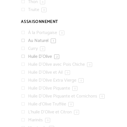
Thon
0
Truite
0
ASSAISONNEMENT
À la Portugaise
0
Au Naturel
1
Curry
0
Huile D`Olive
2
Huile D`Olive avec Pois Chiche
0
Huile D`Olive et Ail
0
Huile D`Olive Extra Vierge
0
Huile D`Olive Piquante
0
Huile D`Olive Piquante et Cornichons
0
Huile d'Olive Truffée
0
L'huile D'Olive et Citron
0
Marinés
0