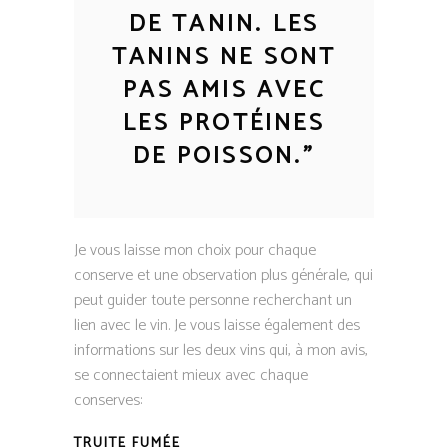
DE TANIN. LES
TANINS NE SONT
PAS AMIS AVEC
LES PROTÉINES
DE POISSON.
”
Je vous laisse mon choix pour chaque
conserve et une observation plus générale, qui
peut guider toute personne recherchant un
lien avec le vin. Je vous laisse également des
informations sur les deux vins qui, à mon avis,
se connectaient mieux avec chaque
conserves:
TRUITE FUMÉE