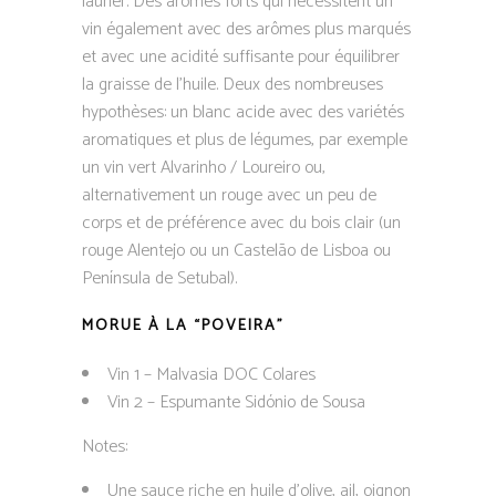
laurier. Des arômes forts qui nécessitent un
vin également avec des arômes plus marqués
et avec une acidité suffisante pour équilibrer
la graisse de l’huile. Deux des nombreuses
hypothèses: un blanc acide avec des variétés
aromatiques et plus de légumes, par exemple
un vin vert Alvarinho / Loureiro ou,
alternativement un rouge avec un peu de
corps et de préférence avec du bois clair (un
rouge Alentejo ou un Castelão de Lisboa ou
Península de Setubal).
MORUE À LA “POVEIRA”
Vin 1 – Malvasia DOC Colares
Vin 2 – Espumante Sidónio de Sousa
Notes:
Une sauce riche en huile d’olive, ail, oignon