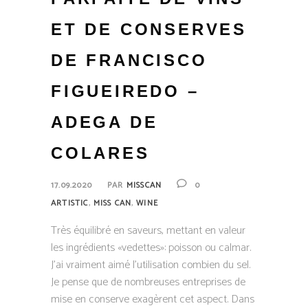
ET DE CONSERVES
DE FRANCISCO
FIGUEIREDO –
ADEGA DE
COLARES
17.09.2020
PAR
MISSCAN
0
,
,
ARTISTIC
MISS CAN
WINE
Très équilibré en saveurs, mettant en valeur
les ingrédients «vedettes»: poisson ou calmar.
J’ai vraiment aimé l’utilisation combien du sel.
Je pense que de nombreuses entreprises de
mise en conserve exagèrent cet aspect. Dans